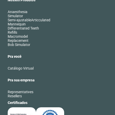
Nossos Produtos
Anaesthesia
Simulator
Semi-ajustableArticculated
Mannequin
Differentiated Teeth
Refills
Macromodel
Replacement
Bob Simulator
Pra você
Catálogo Virtual
Pra sua empresa
Representatives
Resellers
Certificados