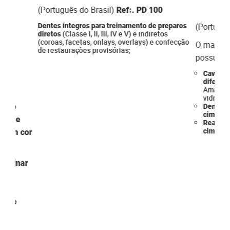
(Português do Brasil)
Ref:. PD 100
(Portuguê
Dentes íntegros para treinamento de preparos
(Classe I, II, III, IV e V) e indiretos
diretos
(coroas, facetas, onlays, overlays) e confecção
O manequ
de restaurações provisórias;
possui:
s em
Cavidad
de
diferent
Amálga
vidro.
tição
Dente c
cimentaç
duos e
Realiza
cimentar
 com cor
 treinar
 e
a
ro de