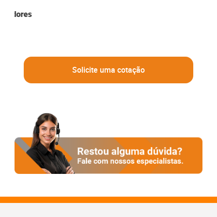
os
tenedores
Solicite uma cotação