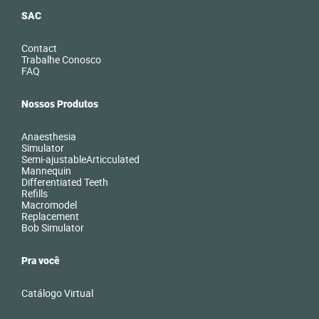
SAC
Contact
Trabalhe Conosco
FAQ
Nossos Produtos
Anaesthesia
Simulator
Semi-ajustableArticculated
Mannequin
Differentiated Teeth
Refills
Macromodel
Replacement
Bob Simulator
Pra você
Catálogo Virtual